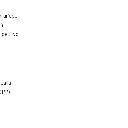
di un’app
tà
petitivo,
 sulla
DPR)