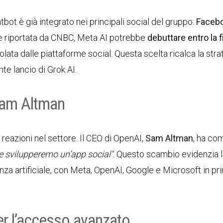
hatbot è già integrato nei principali social del gruppo:
Facebo
ne riportata da CNBC, Meta AI potrebbe
debuttare entro la f
colata dalle piattaforme social. Questa scelta ricalca la stra
nte lancio di Grok AI.
Sam Altman
 reazioni nel settore. Il CEO di OpenAI,
Sam Altman
, ha c
rse svilupperemo un’app social"
. Questo scambio evidenzia 
enza artificiale, con Meta, OpenAI, Google e Microsoft in pr
r l’accesso avanzato