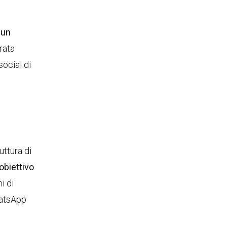
 un
rata
social di
uttura di
’obiettivo
i di
hatsApp