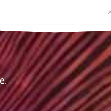
HO
ne
.