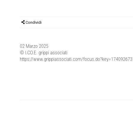
Condividi
02 Marzo 2025
© I.CO.E. grippi associati
https://www.grippiassociati.com/focus.do?key=1740926731&d