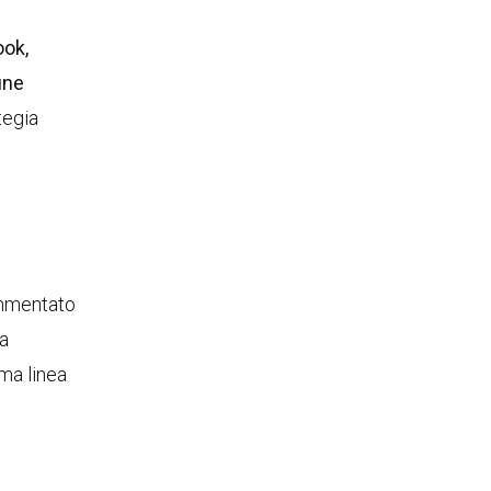
ok,
ine
tegia
ommentato
la
ima linea