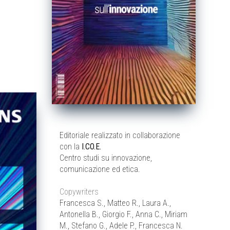
Editoriale realizzato in collaborazione
con la
I.CO.E.
Centro studi su innovazione,
comunicazione ed etica.
Copywriters
Francesca S., Matteo R., Laura A.,
Antonella B., Giorgio F., Anna C., Miriam
M., Stefano G., Adele P., Francesca N.