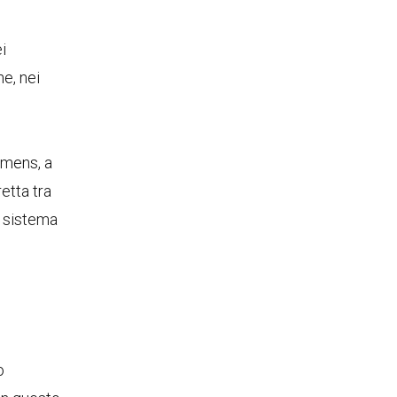
i
he, nei
emens, a
etta tra
l sistema
o