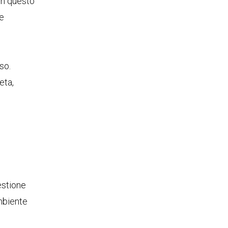
In questo
le
so.
eta,
gestione
ambiente