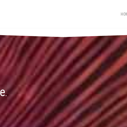
HO
ne
.