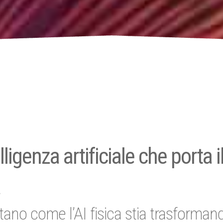
ligenza artificiale che porta i
a
ntano come l’AI fisica stia trasforman