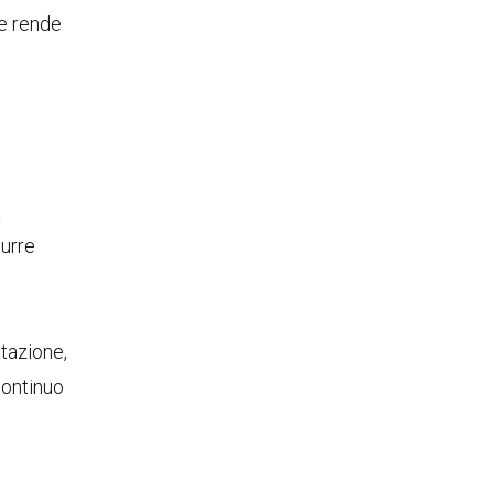
he rende
a
durre
ttazione,
continuo