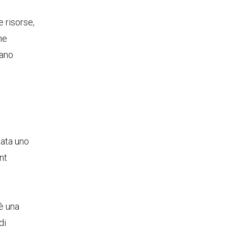
 risorse,
he
nano
tata uno
nt
oè una
di