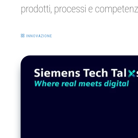
prodotti, processi e competenz
INNOVAZIONE